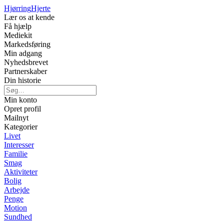
Hjørring
Hjerte
Lær os at kende
Få hjælp
Mediekit
Markedsføring
Min adgang
Nyhedsbrevet
Partnerskaber
Din historie
Min konto
Opret profil
Mailnyt
Kategorier
Livet
Interesser
Familie
Smag
Aktiviteter
Bolig
Arbejde
Penge
Motion
Sundhed