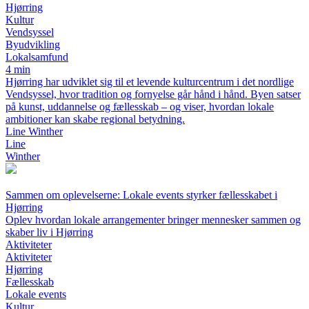
Hjørring
Kultur
Vendsyssel
Byudvikling
Lokalsamfund
4 min
Hjørring har udviklet sig til et levende kulturcentrum i det nordlige
Vendsyssel, hvor tradition og fornyelse går hånd i hånd. Byen satser
på kunst, uddannelse og fællesskab – og viser, hvordan lokale
ambitioner kan skabe regional betydning.
Line Winther
Line
Winther
Sammen om oplevelserne: Lokale events styrker fællesskabet i
Hjørring
Oplev hvordan lokale arrangementer bringer mennesker sammen og
skaber liv i Hjørring
Aktiviteter
Aktiviteter
Hjørring
Fællesskab
Lokale events
Kultur