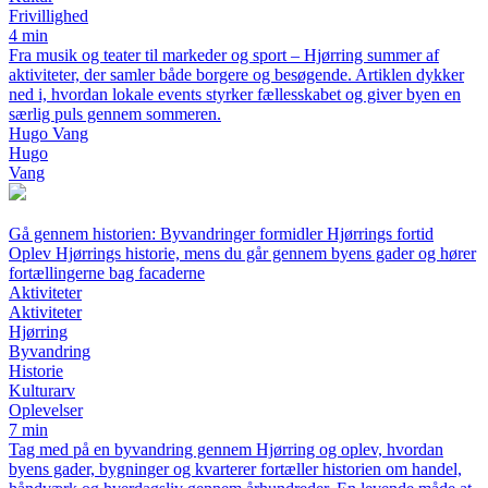
Frivillighed
4 min
Fra musik og teater til markeder og sport – Hjørring summer af
aktiviteter, der samler både borgere og besøgende. Artiklen dykker
ned i, hvordan lokale events styrker fællesskabet og giver byen en
særlig puls gennem sommeren.
Hugo Vang
Hugo
Vang
Gå gennem historien: Byvandringer formidler Hjørrings fortid
Oplev Hjørrings historie, mens du går gennem byens gader og hører
fortællingerne bag facaderne
Aktiviteter
Aktiviteter
Hjørring
Byvandring
Historie
Kulturarv
Oplevelser
7 min
Tag med på en byvandring gennem Hjørring og oplev, hvordan
byens gader, bygninger og kvarterer fortæller historien om handel,