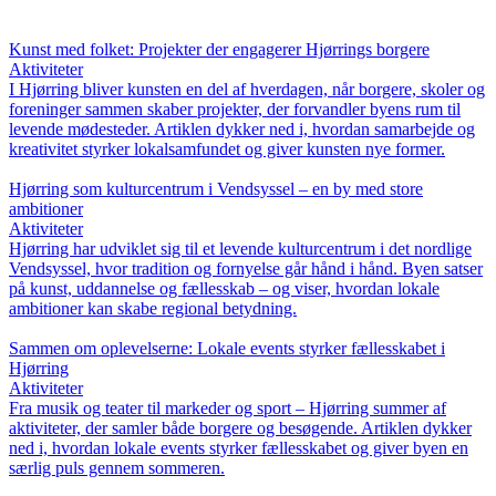
Kunst med folket: Projekter der engagerer Hjørrings borgere
Aktiviteter
I Hjørring bliver kunsten en del af hverdagen, når borgere, skoler og
foreninger sammen skaber projekter, der forvandler byens rum til
levende mødesteder. Artiklen dykker ned i, hvordan samarbejde og
kreativitet styrker lokalsamfundet og giver kunsten nye former.
Hjørring som kulturcentrum i Vendsyssel – en by med store
ambitioner
Aktiviteter
Hjørring har udviklet sig til et levende kulturcentrum i det nordlige
Vendsyssel, hvor tradition og fornyelse går hånd i hånd. Byen satser
på kunst, uddannelse og fællesskab – og viser, hvordan lokale
ambitioner kan skabe regional betydning.
Sammen om oplevelserne: Lokale events styrker fællesskabet i
Hjørring
Aktiviteter
Fra musik og teater til markeder og sport – Hjørring summer af
aktiviteter, der samler både borgere og besøgende. Artiklen dykker
ned i, hvordan lokale events styrker fællesskabet og giver byen en
særlig puls gennem sommeren.