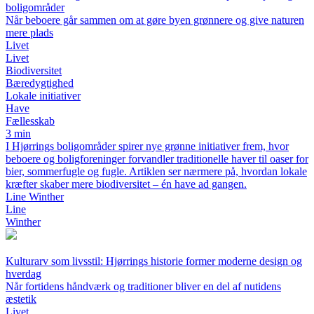
boligområder
Når beboere går sammen om at gøre byen grønnere og give naturen
mere plads
Livet
Livet
Biodiversitet
Bæredygtighed
Lokale initiativer
Have
Fællesskab
3 min
I Hjørrings boligområder spirer nye grønne initiativer frem, hvor
beboere og boligforeninger forvandler traditionelle haver til oaser for
bier, sommerfugle og fugle. Artiklen ser nærmere på, hvordan lokale
kræfter skaber mere biodiversitet – én have ad gangen.
Line Winther
Line
Winther
Kulturarv som livsstil: Hjørrings historie former moderne design og
hverdag
Når fortidens håndværk og traditioner bliver en del af nutidens
æstetik
Livet