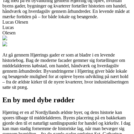
Tag med på en byvandring gennem Hjørring og oplev, hvordan
byens gader, bygninger og kvarterer fortæller historien om handel,
håndværk og hverdagsliv gennem århundreder. En levende måde at
mærke fortiden på – for både lokale og besøgende.
Lucas Olesen
Lucas
Olesen
At gå gennem Hjørrings gader er som at bladre i en levende
historiebog. Bag de moderne facader gemmer sig fortællinger om
middelalderens købstad, om handel, håndværk og hverdagsliv
gennem århundreder. Byvandringerne i Hjørring giver både lokale
og besøgende mulighed for at opleve byens udvikling på nært hold
– fra de ældste kirker til de nyere kvarterer, hvor industrialiseringen
satte sit præg.
En by med dybe rødder
Hjørring er en af Nordjyllands ældste byer, og dens historie kan
spores tilbage til middelalderen. Byens placering på en bakkekam
gjorde den til et naturligt samlingspunkt for handel og kirkeliv. I dag
kan man stadig fornemme de historiske lag, når man bevæger sig
gennem bymidten – fra de gamle gader omkring Sct. Catharinæ