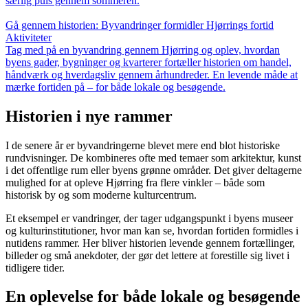
særlig puls gennem sommeren.
Gå gennem historien: Byvandringer formidler Hjørrings fortid
Aktiviteter
Tag med på en byvandring gennem Hjørring og oplev, hvordan
byens gader, bygninger og kvarterer fortæller historien om handel,
håndværk og hverdagsliv gennem århundreder. En levende måde at
mærke fortiden på – for både lokale og besøgende.
Historien i nye rammer
I de senere år er byvandringerne blevet mere end blot historiske
rundvisninger. De kombineres ofte med temaer som arkitektur, kunst
i det offentlige rum eller byens grønne områder. Det giver deltagerne
mulighed for at opleve Hjørring fra flere vinkler – både som
historisk by og som moderne kulturcentrum.
Et eksempel er vandringer, der tager udgangspunkt i byens museer
og kulturinstitutioner, hvor man kan se, hvordan fortiden formidles i
nutidens rammer. Her bliver historien levende gennem fortællinger,
billeder og små anekdoter, der gør det lettere at forestille sig livet i
tidligere tider.
En oplevelse for både lokale og besøgende