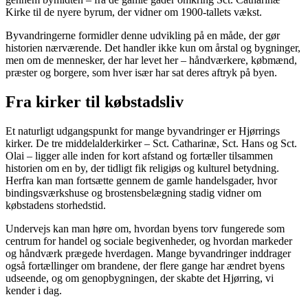
Kirke til de nyere byrum, der vidner om 1900-tallets vækst.
Byvandringerne formidler denne udvikling på en måde, der gør
historien nærværende. Det handler ikke kun om årstal og bygninger,
men om de mennesker, der har levet her – håndværkere, købmænd,
præster og borgere, som hver især har sat deres aftryk på byen.
Fra kirker til købstadsliv
Et naturligt udgangspunkt for mange byvandringer er Hjørrings
kirker. De tre middelalderkirker – Sct. Catharinæ, Sct. Hans og Sct.
Olai – ligger alle inden for kort afstand og fortæller tilsammen
historien om en by, der tidligt fik religiøs og kulturel betydning.
Herfra kan man fortsætte gennem de gamle handelsgader, hvor
bindingsværkshuse og brostensbelægning stadig vidner om
købstadens storhedstid.
Undervejs kan man høre om, hvordan byens torv fungerede som
centrum for handel og sociale begivenheder, og hvordan markeder
og håndværk prægede hverdagen. Mange byvandringer inddrager
også fortællinger om brandene, der flere gange har ændret byens
udseende, og om genopbygningen, der skabte det Hjørring, vi
kender i dag.