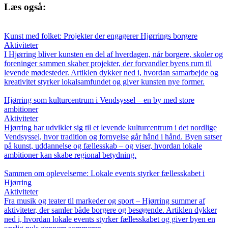
Læs også:
Kunst med folket: Projekter der engagerer Hjørrings borgere
Aktiviteter
I Hjørring bliver kunsten en del af hverdagen, når borgere, skoler og
foreninger sammen skaber projekter, der forvandler byens rum til
levende mødesteder. Artiklen dykker ned i, hvordan samarbejde og
kreativitet styrker lokalsamfundet og giver kunsten nye former.
Hjørring som kulturcentrum i Vendsyssel – en by med store
ambitioner
Aktiviteter
Hjørring har udviklet sig til et levende kulturcentrum i det nordlige
Vendsyssel, hvor tradition og fornyelse går hånd i hånd. Byen satser
på kunst, uddannelse og fællesskab – og viser, hvordan lokale
ambitioner kan skabe regional betydning.
Sammen om oplevelserne: Lokale events styrker fællesskabet i
Hjørring
Aktiviteter
Fra musik og teater til markeder og sport – Hjørring summer af
aktiviteter, der samler både borgere og besøgende. Artiklen dykker
ned i, hvordan lokale events styrker fællesskabet og giver byen en