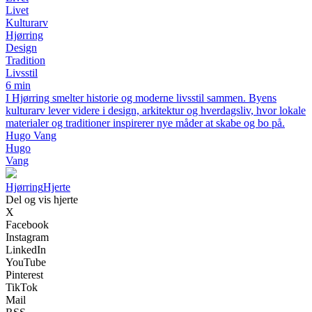
Livet
Kulturarv
Hjørring
Design
Tradition
Livsstil
6 min
I Hjørring smelter historie og moderne livsstil sammen. Byens
kulturarv lever videre i design, arkitektur og hverdagsliv, hvor lokale
materialer og traditioner inspirerer nye måder at skabe og bo på.
Hugo Vang
Hugo
Vang
Hjørring
Hjerte
Del og vis hjerte
X
Facebook
Instagram
LinkedIn
YouTube
Pinterest
TikTok
Mail