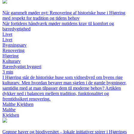
Når gammelt møder nyt: Renovering af historiske huse i Hjørring
med respekt for tradition og tidens behov
Når fortidens håndværk møder nutidens krav til komfort og
bæredygtighed
Livet
Livet
Bygningsarv
Renovering
Hjørring
Kulturarv
Bæredygtigt byggeri
3 min
I Hjørring står de historiske huse som vidnesbyrd om byens rige
kulturarv. Men hvordan bevarer man sjælen i de gamle bygninger,
samtidig med at man tilpasser dem til moderne behov? Artiklen
dykker ned i balancen mellem tradition, funktionalitet og
fremtidssikret renovering.
Malthe Kjeldsen
Malthe
Kjeldsen
Grønne haver og biodiversitet – lokale initiativer spirer i Hjørrings