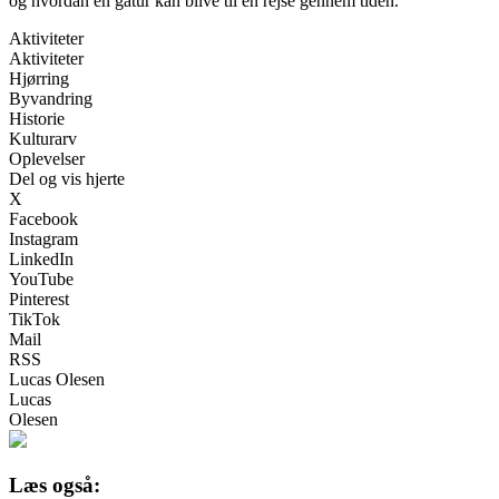
og hvordan en gåtur kan blive til en rejse gennem tiden.
Aktiviteter
Aktiviteter
Hjørring
Byvandring
Historie
Kulturarv
Oplevelser
Del og vis hjerte
X
Facebook
Instagram
LinkedIn
YouTube
Pinterest
TikTok
Mail
RSS
Lucas Olesen
Lucas
Olesen
Læs også: