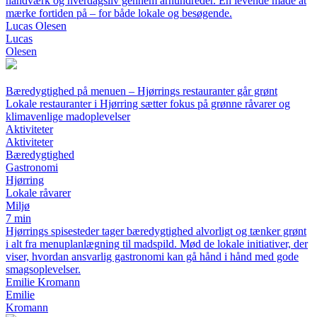
håndværk og hverdagsliv gennem århundreder. En levende måde at
mærke fortiden på – for både lokale og besøgende.
Lucas Olesen
Lucas
Olesen
Bæredygtighed på menuen – Hjørrings restauranter går grønt
Lokale restauranter i Hjørring sætter fokus på grønne råvarer og
klimavenlige madoplevelser
Aktiviteter
Aktiviteter
Bæredygtighed
Gastronomi
Hjørring
Lokale råvarer
Miljø
7 min
Hjørrings spisesteder tager bæredygtighed alvorligt og tænker grønt
i alt fra menuplanlægning til madspild. Mød de lokale initiativer, der
viser, hvordan ansvarlig gastronomi kan gå hånd i hånd med gode
smagsoplevelser.
Emilie Kromann
Emilie
Kromann