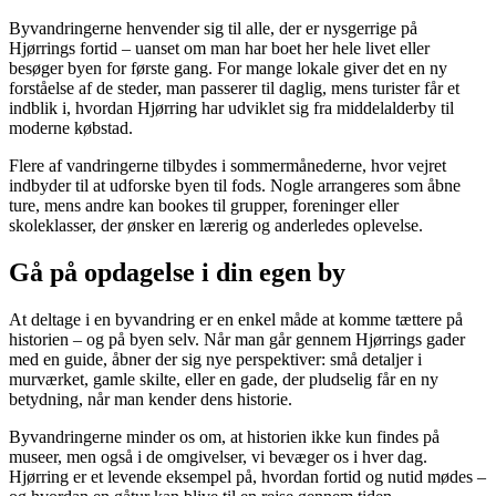
Byvandringerne henvender sig til alle, der er nysgerrige på
Hjørrings fortid – uanset om man har boet her hele livet eller
besøger byen for første gang. For mange lokale giver det en ny
forståelse af de steder, man passerer til daglig, mens turister får et
indblik i, hvordan Hjørring har udviklet sig fra middelalderby til
moderne købstad.
Flere af vandringerne tilbydes i sommermånederne, hvor vejret
indbyder til at udforske byen til fods. Nogle arrangeres som åbne
ture, mens andre kan bookes til grupper, foreninger eller
skoleklasser, der ønsker en lærerig og anderledes oplevelse.
Gå på opdagelse i din egen by
At deltage i en byvandring er en enkel måde at komme tættere på
historien – og på byen selv. Når man går gennem Hjørrings gader
med en guide, åbner der sig nye perspektiver: små detaljer i
murværket, gamle skilte, eller en gade, der pludselig får en ny
betydning, når man kender dens historie.
Byvandringerne minder os om, at historien ikke kun findes på
museer, men også i de omgivelser, vi bevæger os i hver dag.
Hjørring er et levende eksempel på, hvordan fortid og nutid mødes –