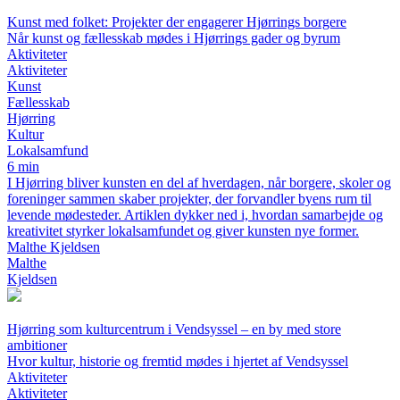
Kunst med folket: Projekter der engagerer Hjørrings borgere
Når kunst og fællesskab mødes i Hjørrings gader og byrum
Aktiviteter
Aktiviteter
Kunst
Fællesskab
Hjørring
Kultur
Lokalsamfund
6 min
I Hjørring bliver kunsten en del af hverdagen, når borgere, skoler og
foreninger sammen skaber projekter, der forvandler byens rum til
levende mødesteder. Artiklen dykker ned i, hvordan samarbejde og
kreativitet styrker lokalsamfundet og giver kunsten nye former.
Malthe Kjeldsen
Malthe
Kjeldsen
Hjørring som kulturcentrum i Vendsyssel – en by med store
ambitioner
Hvor kultur, historie og fremtid mødes i hjertet af Vendsyssel
Aktiviteter
Aktiviteter