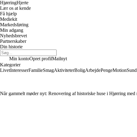
Hjørring
Hjerte
Lær os at kende
Få hjælp
Mediekit
Markedsføring
Min adgang
Nyhedsbrevet
Partnerskaber
Din historie
Min konto
Opret profil
Mailnyt
Kategorier
Livet
Interesser
Familie
Smag
Aktiviteter
Bolig
Arbejde
Penge
Motion
Sund
Når gammelt møder nyt: Renovering af historiske huse i Hjørring med r