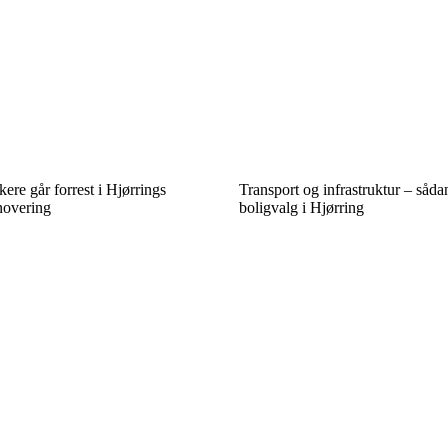
re går forrest i Hjørrings
Transport og infrastruktur – sådan
novering
boligvalg i Hjørring