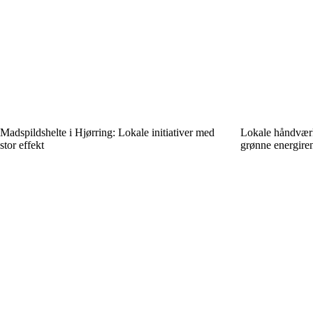
Madspildshelte i Hjørring: Lokale initiativer med
Lokale håndværke
stor effekt
grønne energire